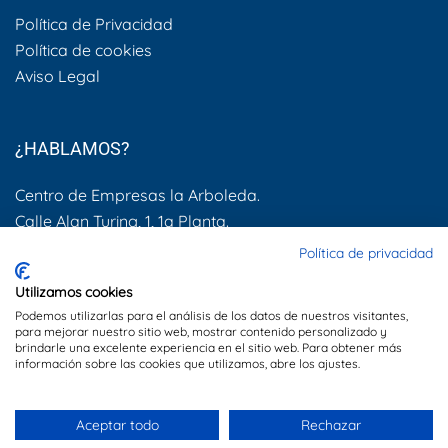
Política de Privacidad
Política de cookies
Aviso Legal
¿HABLAMOS?
Centro de Empresas la Arboleda.
Calle Alan Turing, 1, 1a Planta.
28031, Madrid
Política de privacidad
600 505 083
Utilizamos cookies
Podemos utilizarlas para el análisis de los datos de nuestros visitantes,
info@dynamis.es
para mejorar nuestro sitio web, mostrar contenido personalizado y
brindarle una excelente experiencia en el sitio web. Para obtener más
información sobre las cookies que utilizamos, abre los ajustes.
Sitio web creado por
Especialistas Web
Aceptar todo
Rechazar