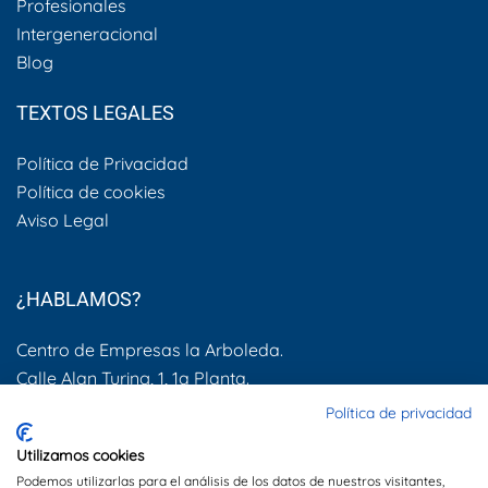
Profesionales
Intergeneracional
Blog
TEXTOS LEGALES
Política de Privacidad
Política de cookies
Aviso Legal
¿HABLAMOS?
Centro de Empresas la Arboleda.
Calle Alan Turing, 1, 1a Planta.
28031, Madrid
Política de privacidad
600 505 083
Utilizamos cookies
Podemos utilizarlas para el análisis de los datos de nuestros visitantes,
info@dynamis.es