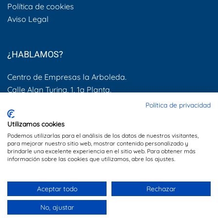
Política de cookies
Aviso Legal
¿HABLAMOS?
Centro de Empresas la Arboleda.
Calle Alan Turing, 1, 1a Planta.
28031, Madrid
Política de privacidad
600 505 083
Utilizamos cookies
Podemos utilizarlas para el análisis de los datos de nuestros visitantes,
info@dynamis.es
para mejorar nuestro sitio web, mostrar contenido personalizado y
brindarle una excelente experiencia en el sitio web. Para obtener más
información sobre las cookies que utilizamos, abre los ajustes.
Sitio web creado por
Especialistas Web
Aceptar todo
Rechazar
No, ajustar