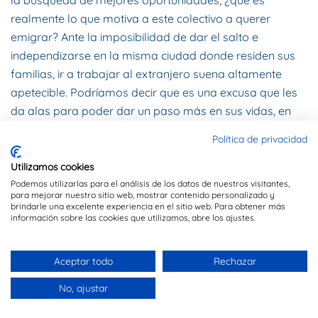
realmente lo que motiva a este colectivo a querer
emigrar? Ante la imposibilidad de dar el salto e
independizarse en la misma ciudad donde residen sus
familias, ir a trabajar al extranjero suena altamente
apetecible. Podríamos decir que es una excusa que les
da alas para poder dar un paso más en sus vidas, en
sus caminos. Además, ven esta experiencia como una
Política de privacidad
manera divertida de desarrollar su potencial y crecer
tanto personal como profesionalmente. Buscan salir de
Utilizamos cookies
su zona de confort y descubrir una nueva cultura, un
Podemos utilizarlas para el análisis de los datos de nuestros visitantes,
para mejorar nuestro sitio web, mostrar contenido personalizado y
nuevo idioma. En definitiva, buscan satisfacer su
brindarle una excelente experiencia en el sitio web. Para obtener más
información sobre las cookies que utilizamos, abre los ajustes.
necesidad de alimentar su curiosidad y saciar su
hambre por aprender. Los millennials son una
generación exigente y muy bien preparada; creen que
Aceptar todo
Rechazar
pueden cambiar el mundo y por ello la idea tradicional
No, ajustar
de trabajar a cambio de pagar sus gastos no les llena.
Hacerse un hueco en una ciudad extranjera, con todos