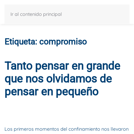
Ir al contenido principal
Etiqueta:
compromiso
Tanto pensar en grande
que nos olvidamos de
pensar en pequeño
ESCRITO POR
DYNAMIS CONSULTORES
EN
25 DE MAYO DE
2020
. PUBLICADO EN
BLOG
.
Los primeros momentos del confinamiento nos llevaron