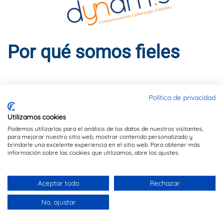
Por qué somos fieles
ESCRITO POR
DYNAMIS CONSULTORES
EN
11 DE MAYO DE
2015
. PUBLICADO EN
BLOG
.
Política de privacidad
Utilizamos cookies
La IV Encuesta Adecco sobre la Felicidad en el trabajo,
Podemos utilizarlas para el análisis de los datos de nuestros visitantes,
para mejorar nuestro sitio web, mostrar contenido personalizado y
revela que las dos profesiones en las que los
brindarle una excelente experiencia en el sitio web. Para obtener más
trabajadores que las desempeñan son más felices son:
información sobre las cookies que utilizamos, abre los ajustes.
• Los educadores (94,32%),
• Los cuerpos y fuerzas del orden (92,59%).
Aceptar todo
Rechazar
Asimismo, dicha encuesta revela que los dos factores
No, ajustar
que más influyen en la felicidad laboral son “disfrutar