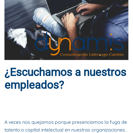
¿Escuchamos a nuestros
empleados?
ESCRITO POR
DYNAMIS CONSULTORES
EN
7 DE ENERO DE
2016
. PUBLICADO EN
BLOG
.
A veces nos quejamos porque presenciamos la fuga de
talento o capital intelectual en nuestras organizaciones.