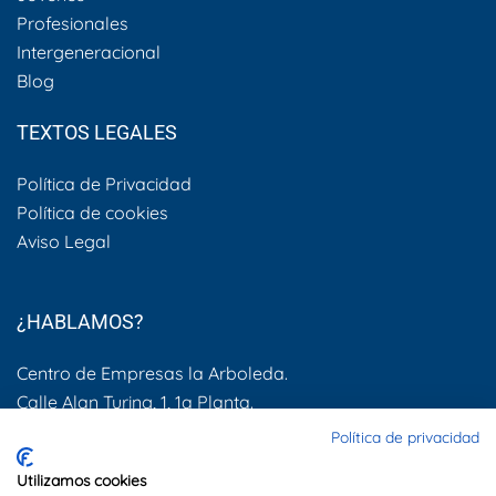
Profesionales
Intergeneracional
Blog
TEXTOS LEGALES
Política de Privacidad
Política de cookies
Aviso Legal
¿HABLAMOS?
Centro de Empresas la Arboleda.
Calle Alan Turing, 1, 1a Planta.
28031, Madrid
Política de privacidad
600 505 083
Utilizamos cookies