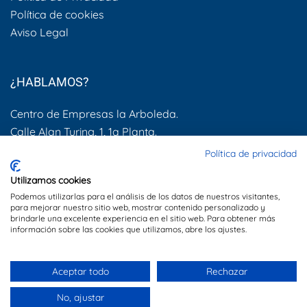
Política de cookies
Aviso Legal
¿HABLAMOS?
Centro de Empresas la Arboleda.
Calle Alan Turing, 1, 1a Planta.
28031, Madrid
Política de privacidad
Utilizamos cookies
600 505 083
Podemos utilizarlas para el análisis de los datos de nuestros visitantes,
info@dynamis.es
para mejorar nuestro sitio web, mostrar contenido personalizado y
brindarle una excelente experiencia en el sitio web. Para obtener más
información sobre las cookies que utilizamos, abre los ajustes.
Sitio web creado por
Especialistas Web
Aceptar todo
Rechazar
No, ajustar