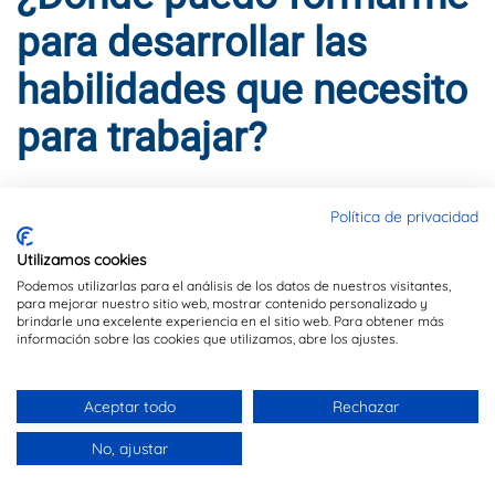
para desarrollar las
habilidades que necesito
para trabajar?
ESCRITO POR
DYNAMIS CONSULTORES
EN
14 DE FEBRERO DE
2018
. PUBLICADO EN
BLOG
.
Política de privacidad
Utilizamos cookies
“Primero hay que ver despertar el cerebro social, educar
Podemos utilizarlas para el análisis de los datos de nuestros visitantes,
para la paz, y a partir de ahí, hay que poner el acento en
para mejorar nuestro sitio web, mostrar contenido personalizado y
brindarle una excelente experiencia en el sitio web. Para obtener más
los conocimientos, para poder después experimentar
información sobre las cookies que utilizamos, abre los ajustes.
con las habilidades, los talentos o los conocimientos
adquiridos, y compartirlos con los demás, construyendo
Aceptar todo
Rechazar
ideas y proyectos con los que transformar la sociedad”.
No, ajustar
Son palabras de
Nora Rodríguez, fundadora de Happy