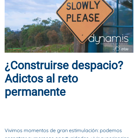
¿Construirse despacio?
Adictos al reto
permanente
ESCRITO POR
DYNAMIS CONSULTORES
EN
24 DE FEBRERO DE
2020
. PUBLICADO EN
BLOG
.
Vivimos momentos de gran estimulación: podemos