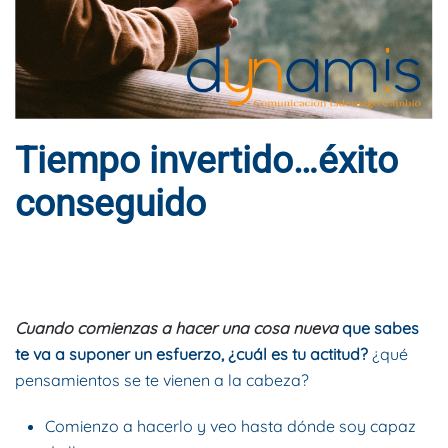
Tiempo invertido…éxito
conseguido
ESCRITO POR
DYNAMIS CONSULTORES
EN
6 DE FEBRERO DE
2017
. PUBLICADO EN
BLOG
.
Cuando comienzas a hacer una cosa nueva
que sabes
te va a suponer un esfuerzo, ¿cuál es tu actitud?
¿qué
pensamientos se te vienen a la cabeza?
Comienzo a hacerlo y veo hasta dónde soy capaz