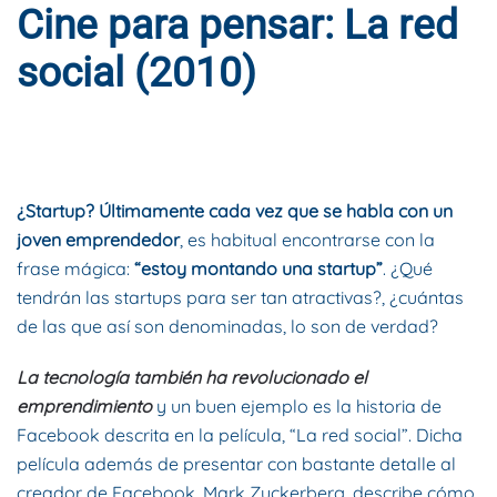
Cine para pensar: La red
social (2010)
ESCRITO POR
DYNAMIS CONSULTORES
EN
7 DE MAYO DE
2015
. PUBLICADO EN
BLOG
.
¿Startup? Últimamente cada vez que se habla con un
joven emprendedor
, es habitual encontrarse con la
frase mágica:
“estoy montando una startup”
. ¿Qué
tendrán las startups para ser tan atractivas?, ¿cuántas
de las que así son denominadas, lo son de verdad?
La tecnología también ha revolucionado el
emprendimiento
y un buen ejemplo es la historia de
Facebook descrita en la película, “La red social”. Dicha
película además de presentar con bastante detalle al
creador de Facebook, Mark Zuckerberg, describe cómo