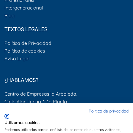
Profesionales
Intergeneracional
Blog
TEXTOS LEGALES
Política de Privacidad
Política de cookies
Aviso Legal
¿HABLAMOS?
Centro de Empresas la Arboleda.
Calle Alan Turing, 1, 1a Planta.
28031, Madrid
Política de privacidad
Utilizamos cookies
600 505 083
Podemos utilizarlas para el análisis de los datos de nuestros visitantes,
info@dynamis.es