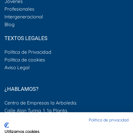
Jóvenes
Profesionales
Intergeneracional
Blog
TEXTOS LEGALES
Política de Privacidad
Política de cookies
Aviso Legal
¿HABLAMOS?
Centro de Empresas la Arboleda.
Calle Alan Turing, 1, 1a Planta.
28031, Madrid
Política de privacidad
600 505 083
Utilizamos cookies