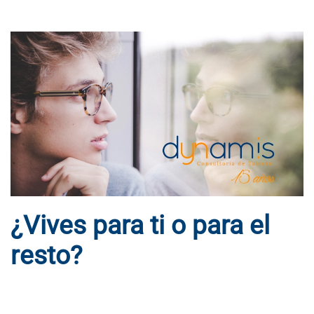
¿Vives para ti o para el
resto?
ESCRITO POR
DYNAMIS CONSULTORES
EN
13 DE JULIO DE
2018
. PUBLICADO EN
BLOG
.