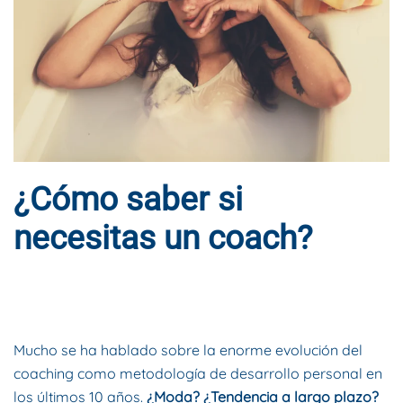
¿Cómo saber si
necesitas un coach?
ESCRITO POR
DYNAMIS CONSULTORES
EN
16 DE ENERO DE
EN
2017
. PUBLICADO EN
BLOG
.
1 COMENTARIO
¿CÓMO
SABER
SI
Mucho se ha hablado sobre la enorme evolución del
NECESITAS
UN
coaching como metodología de desarrollo personal en
COACH?
los últimos 10 años.
¿Moda? ¿Tendencia a largo plazo?