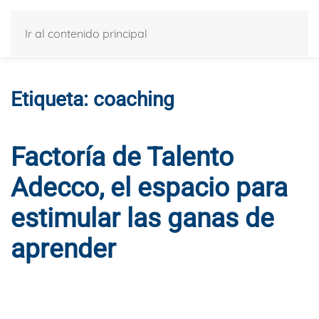
Ir al contenido principal
Etiqueta:
coaching
Factoría de Talento
Adecco, el espacio para
estimular las ganas de
aprender
ESCRITO POR
DYNAMIS CONSULTORES
EN
29 DE
SEPTIEMBRE DE 2015
. PUBLICADO EN
BLOG
.