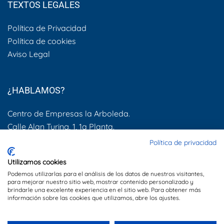
TEXTOS LEGALES
Política de Privacidad
Política de cookies
Aviso Legal
¿HABLAMOS?
Centro de Empresas la Arboleda.
Calle Alan Turing, 1, 1a Planta.
28031, Madrid
Política de privacidad
600 505 083
Utilizamos cookies
Podemos utilizarlas para el análisis de los datos de nuestros visitantes,
info@dynamis.es
para mejorar nuestro sitio web, mostrar contenido personalizado y
brindarle una excelente experiencia en el sitio web. Para obtener más
información sobre las cookies que utilizamos, abre los ajustes.
Sitio web creado por
Especialistas Web