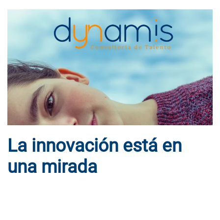
La innovación está en
una mirada
ESCRITO POR
DYNAMIS CONSULTORES
EN
25 DE ENERO DE
2019
. PUBLICADO EN
BLOG
.