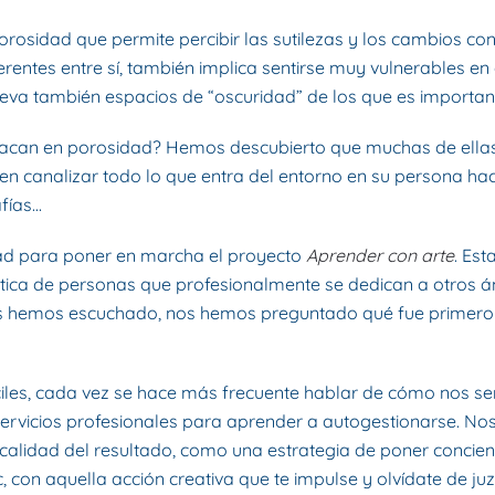
orosidad que permite percibir las sutilezas y los cambios con
iferentes entre sí, también implica sentirse muy vulnerabl
leva también espacios de “oscuridad” de los que es importan
can en porosidad? Hemos descubierto que muchas de ellas de
tasen canalizar todo lo que entra del entorno en su persona h
afías…
ad para poner en marcha el proyecto
Aprender con arte
. Est
ística de personas que profesionalmente se dedican a otros á
es hemos escuchado, nos hemos preguntado qué fue primero si
es, cada vez se hace más frecuente hablar de cómo nos sen
rvicios profesionales para aprender a autogestionarse. Nos
 calidad del resultado, como una estrategia de poner concien
c, con aquella acción creativa que te impulse y olvídate de ju