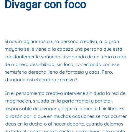
Divagar con foco
ESCRITO POR
DYNAMIS CONSULTORES
EN
9 DE DICIEMBRE
DE 2021
. PUBLICADO EN
BLOG
.
Si nos imaginamos a una persona creativa, a la gran
mayoría se le viene a la cabeza una persona que está
constantemente soñando, divagando de un tema a otro,
de manera desinhibida, sin foco, conectando con ese
hemisferio derecho lleno de fantasía y caos. Pero,
¿funciona así el cerebro creativo?
En el pensamiento creativo interviene sin duda la red de
imaginación, situada en la parte frontal y parietal,
responsable de divagar y dejar a la mente fluir libre. Es
la razón por la que en muchas ocasiones se nos ocurren
ideas en la ducha o al hacer deporte, cuando dejamos
de lado el control permanente y permitimos a la mente