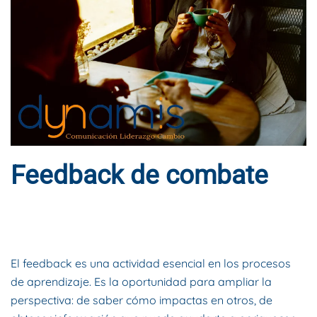
Feedback de combate
ESCRITO POR
DYNAMIS CONSULTORES
EN
9 DE MARZO DE
2018
. PUBLICADO EN
BLOG
.
El feedback es una actividad esencial en los procesos
de aprendizaje. Es la oportunidad para ampliar la
perspectiva: de saber cómo impactas en otros, de