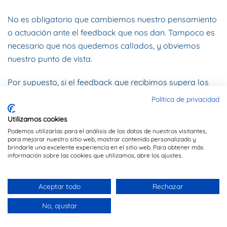
No es obligatorio que cambiemos nuestro pensamiento
o actuación ante el feedback que nos dan. Tampoco es
necesario que nos quedemos callados, y obviemos
nuestro punto de vista.
Por supuesto, si el feedback que recibimos supera los
límites de la buena educación, puede convenir acortar el
Política de privacidad
momento o incluso defender nuestra dignidad como
Utilizamos cookies
personas.
Podemos utilizarlas para el análisis de los datos de nuestros visitantes,
para mejorar nuestro sitio web, mostrar contenido personalizado y
Pero cambiar la oportunidad de aprendizaje que el
brindarle una excelente experiencia en el sitio web. Para obtener más
información sobre las cookies que utilizamos, abre los ajustes.
feedback de otros nos proporciona, por la oportunidad
de buscar la “victoria” en el combate de argumentos, es
una práctica que lleva a pérdidas, nos enroca y nos
Aceptar todo
Rechazar
impide crecer.
No, ajustar