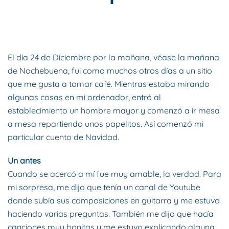
ESCRITO POR
DYNAMIS CONSULTORES
EN
4 DE FEBRERO DE
2019
. PUBLICADO EN
BLOG
.
El día 24 de Diciembre por la mañana, véase la mañana
de Nochebuena, fui como muchos otros días a un sitio
que me gusta a tomar café. Mientras estaba mirando
algunas cosas en mi ordenador, entró al
establecimiento un hombre mayor y comenzó a ir mesa
a mesa repartiendo unos papelitos. Así comenzó mi
particular cuento de Navidad.
Un antes
Cuando se acercó a mí fue muy amable, la verdad. Para
mi sorpresa, me dijo que tenía un canal de Youtube
donde subía sus composiciones en guitarra y me estuvo
haciendo varias preguntas. También me dijo que hacía
canciones muy bonitas y me estuvo explicando alguna