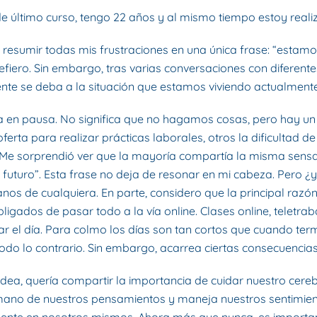
de último curso, tengo 22 años y al mismo tiempo estoy realiz
resumir todas mis frustraciones en una única frase: “estamos
 refiero. Sin embargo, tras varias conversaciones con diferen
te se deba a la situación que estamos viviendo actualmente,
a en pausa. No significa que no hagamos cosas, pero hay un
a para realizar prácticas laborales, otros la dificultad de e
. Me sorprendió ver que la mayoría compartía la misma sensac
 futuro”. Esta frase no deja de resonar en mi cabeza. Pero
os de cualquiera. En parte, considero que la principal razó
bligados de pasar todo a la vía online. Clases online, telet
r el día. Para colmo los días son tan cortos que cuando ter
 todo lo contrario. Sin embargo, acarrea ciertas consecuencias
 idea, quería compartir la importancia de cuidar nuestro cere
ano de nuestros pensamientos y maneja nuestros sentimientos