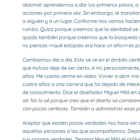
abismal: aprendemos a dar los primeros pasos, a 
acciones por primera vez. Sin embargo, al transitar
a alguien y a un lugar. Conforme nos vamos hacien
rumbo. Quizá porque creemos que la identidad se 
quizás también porque creemos que la búsqueda y el 
no piensas <<qué estúpido era hace un año>> es p
Cambiamos día a día. Esto se ve en el ámbito cie
que incluso deje de ser cierto. A mí, personalmente
años. Me cuesta verme en vídeo. Volver a abrir mis
cuatro años a una carrera que ha dejado de intere
de conocimiento. Dice el diseñador Miguel Milá en s
sé. No lo sé porque creo que el diseño va cambiando
con pocas certezas. También a administras esas 
Aceptar que existen pocas verdades nos hace ser 
aquellas personas a las que acompañamos. Dejarles
sus propias verdades. Termina Miguel Milá el prólog