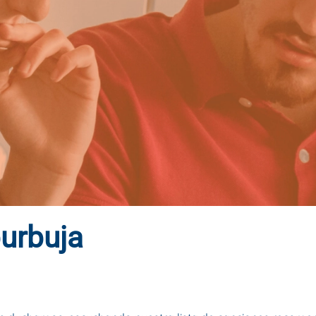
burbuja
MBRE DE 2020
. PUBLICADO EN
BLOG
.