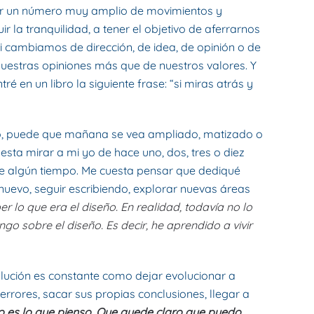
cer un número muy amplio de movimientos y
 la tranquilidad, a tener el objetivo de aferrarnos
i cambiamos de dirección, de idea, de opinión o de
uestras opiniones más que de nuestros valores. Y
 en un libro la siguiente frase: “si miras atrás y
rto, puede que mañana se vea ampliado, matizado o
esta mirar a mi yo de hace uno, dos, tres o diez
hace algún tiempo. Me cuesta pensar que dediqué
uevo, seguir escribiendo, explorar nuevas áreas
r lo que era el diseño. En realidad, todavía no lo
go sobre el diseño. Es decir, he aprendido a vivir
lución es constante como dejar evolucionar a
rores, sacar sus propias conclusiones, llegar a
 es lo que pienso.
Que quede claro que puedo